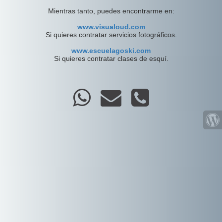
Mientras tanto, puedes encontrarme en:
www.visualoud.com
Si quieres contratar servicios fotográficos.
www.escuelagoski.com
Si quieres contratar clases de esquí.